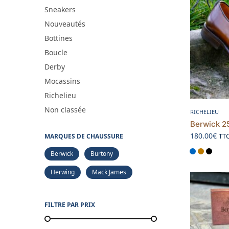
Sneakers
Nouveautés
Bottines
Boucle
Derby
Mocassins
Richelieu
Non classée
RICHELIEU
Berwick 2
180.00
€
TT
MARQUES DE CHAUSSURE
Berwick
Burtony
Herwing
Mack James
FILTRE PAR PRIX