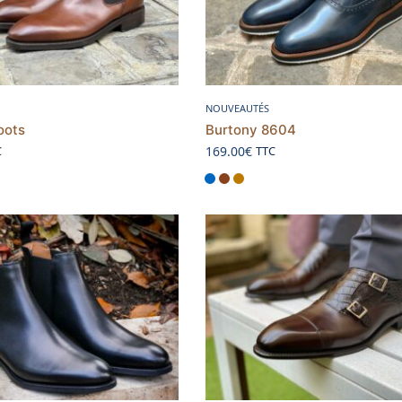
Choix des options
Choix des options
NOUVEAUTÉS
oots
Burtony 8604
169.00
€
C
TTC