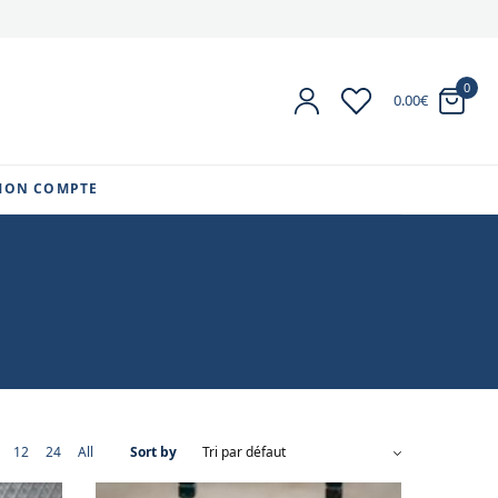
0
0.00
€
MON COMPTE
12
24
All
Sort by