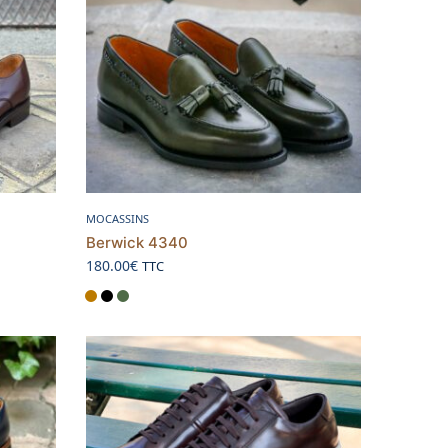
Choix des options
MOCASSINS
Berwick 4340
180.00
€
TTC