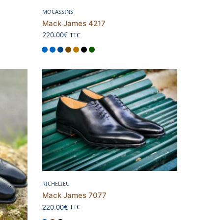
Choix des options
MOCASSINS
Mack James 4217
220.00
€
TTC
Choix des options
RICHELIEU
Mack James 7077
220.00
€
TTC