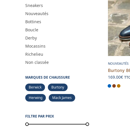
Sneakers
Nouveautés
Bottines
Boucle
Derby
Mocassins
Richelieu
Non classée
NOUVEAUTÉS
Burtony 8
169.00
€
TT
MARQUES DE CHAUSSURE
Berwick
Burtony
Herwing
Mack James
FILTRE PAR PRIX