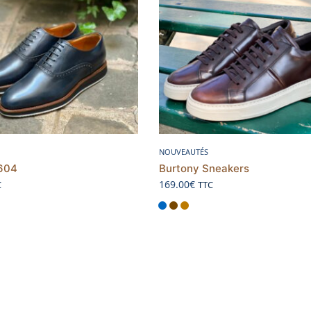
Choix des options
Choix des options
NOUVEAUTÉS
604
Burtony Sneakers
169.00
€
C
TTC