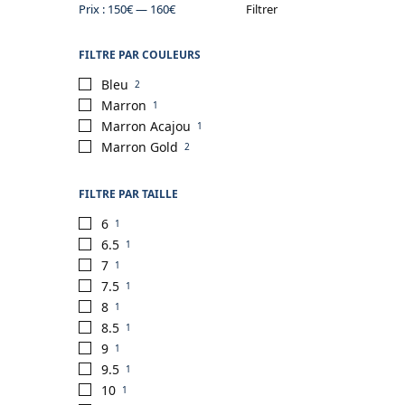
Prix :
150€
—
160€
Filtrer
FILTRE PAR COULEURS
Bleu
2
Marron
1
Marron Acajou
1
Marron Gold
2
FILTRE PAR TAILLE
6
1
6.5
1
7
1
7.5
1
8
1
8.5
1
9
1
9.5
1
10
1