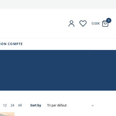
0
0.00
€
MON COMPTE
12
24
All
Sort by