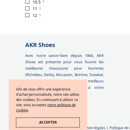
10.5
1
11
1
12
1
AKR Shoes
Avec notre savoir-faire depuis 1984, AKR
Shoes est présente pour vous fournir les
meilleures chaussures pour hommes
(Richelieu, Derby, Mocassin, Bottine, Sneaker,
Boucle, Docksides) ainsi que les meilleurs
accessoires qui correspondent à votre
Afin de vous offrir une expérience
personnalité et à vos besoins.
d'achat personnalisée, notre site utilise
des cookies. En continuant à utiliser ce
site, vous acceptez
notre politique de
cookies
.
ACCEPTER
Conditions générales de ventes
|
Mention légales
|
Politique de 