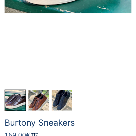
Burtony Sneakers
169.00
€
TTC