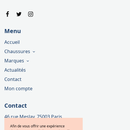
Menu
Accueil
Chaussures
Marques
Actualités
Contact
Mon compte
Contact
46 rue Meslay, 75003 Paris
Téléphone : 01 42 72 15 27
Afin de vous offrir une expérience