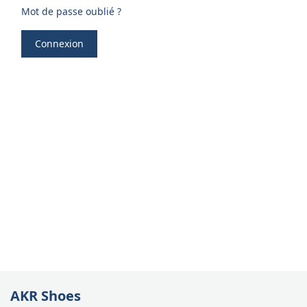
Mot de passe oublié ?
Connexion
Mot
Vos 
acco
l’ac
dan
AKR Shoes