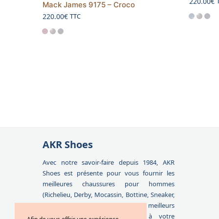
220.00
€
Mack James 9175 – Croco
220.00
€
TTC
AKR Shoes
Avec notre savoir-faire depuis 1984, AKR
Shoes est présente pour vous fournir les
meilleures chaussures pour hommes
(Richelieu, Derby, Mocassin, Bottine, Sneaker,
Boucle, Docksides) ainsi que les meilleurs
accessoires qui correspondent à votre