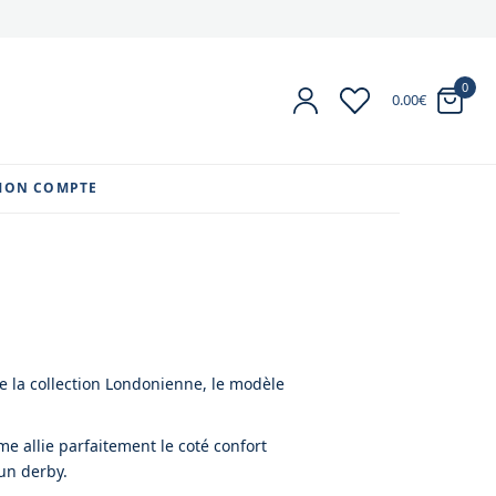
0
0.00
€
MON COMPTE
 la collection Londonienne, le modèle
 allie parfaitement le coté confort
’un derby.