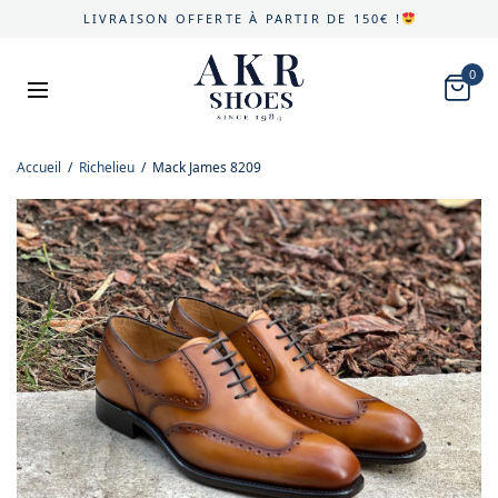
LIVRAISON OFFERTE À PARTIR DE 150€ !
0
Accueil
/
Richelieu
/
Mack James 8209