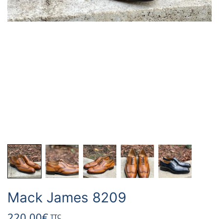
Mack James 8209
220.00
€
TTC