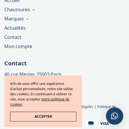
Accueil
Chaussures
Marques
Actualités
Contact
Mon compte
Contact
46 rue Meslay, 75003 Paris
Téléphone : 01 42 72 15 27
Afin de vous offrir une expérience
d'achat personnalisée, notre site utilise
E-mail : contact@akrshoes.fr
des cookies. En continuant à utiliser ce
site, vous acceptez
notre politique de
cookies
.
Conditions générales de ventes
|
Mention légales
|
Politique de
confidentialités
ACCEPTER