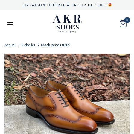
LIVRAISON OFFERTE À PARTIR DE 150€ !
0
Accueil
/
Richelieu
/
Mack James 8209