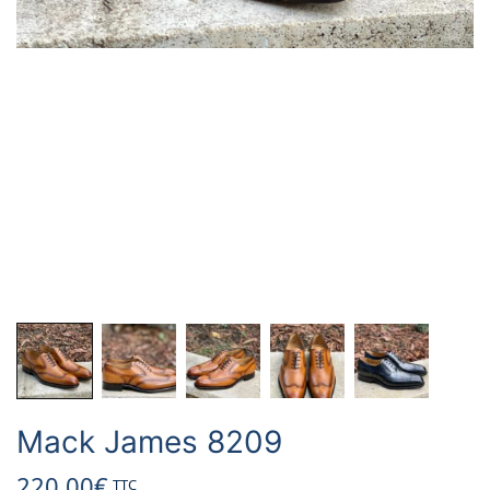
Mack James 8209
220.00
€
TTC